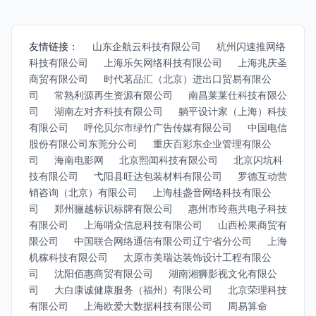
友情链接：
山东企航云科技有限公司
杭州闪速推网络
科技有限公司
上海乐矢网络科技有限公司
上海兆庆圣
商贸有限公司
时代茗品汇（北京）进出口贸易有限公
司
常熟利源再生资源有限公司
南昌莱莱仕科技有限公
司
湖南左对齐科技有限公司
躺平设计家（上海）科技
有限公司
呼伦贝尔市绿竹广告传媒有限公司
中国电信
股份有限公司东莞分公司
重庆百彩东企业管理有限公
司
海南电影网
北京熙闻科技有限公司
北京闪坑科
技有限公司
弋阳县旺达包装材料有限公司
罗德互动营
销咨询（北京）有限公司
上海桂盏音网络科技有限公
司
郑州骊越标识标牌有限公司
惠州市玲燕共电子科技
有限公司
上海哨众信息科技有限公司
山西松果商贸有
限公司
中国联合网络通信有限公司辽宁省分公司
上海
机稼科技有限公司
太原市美瑞达装饰设计工程有限公
司
沈阳佰惠商贸有限公司
湖南湘狮影视文化有限公
司
大白康诚健康服务（福州）有限公司
北京荣理科技
有限公司
上海欧爱大数据科技有限公司
周易算命