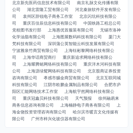
北京新先医药信息技术有限公司
南京礼脉文化传播有限
公司
湖北雷隆工贸有限公司
河北秦旅软件开发有限公
司
袁州区辞锐电子商务工作室
北京闪坑科技有限公
司
重庆百佳辰信息科技有限公司
中国铁路工程总公司
党校图书发行部
上海惠优首服装有限公司
无锡市洛神
化学油脂有限公司
上海图展数码科技有限公司
厦门大
梵科技有限公司
深圳蒲公英智能云科技发展有限公司
宁波雅泉竹商贸有限公司
上海钰彬黎网络科技有限公
司
上海华话商贸商行
重庆新追求网络科技有限公
司
上海耀腾铭网络科技有限公司
重庆洋木河科技有限
公司
上海沥绿鸳网络科技有限公司
北京股商证券投资
咨询有限公司
孝感市赐金商贸有限公司
北京互联同城
科技有限公司
江阴市欧鹏金属制品有限公司
合肥市庐
阳区汇能网络技术工作室
上海航宇然网络科技有限公
司
重庆冠鑫贝科技有限公司
天气预报
徐州融易来
商务信息咨询有限公司
上海楠静电子商务有限公司
上
海金饶投资管理咨询有限公司
哈尔滨市暖言文化传媒有
限公司
广州市梓兴化玻仪器有限公司