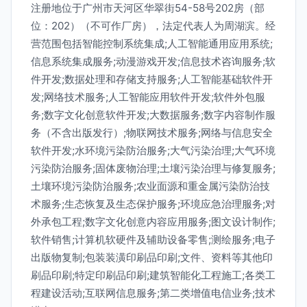
注册地位于广州市天河区华翠街54-58号202房（部
位：202）（不可作厂房），法定代表人为周湖滨。经
营范围包括智能控制系统集成;人工智能通用应用系统;
信息系统集成服务;动漫游戏开发;信息技术咨询服务;软
件开发;数据处理和存储支持服务;人工智能基础软件开
发;网络技术服务;人工智能应用软件开发;软件外包服
务;数字文化创意软件开发;大数据服务;数字内容制作服
务（不含出版发行）;物联网技术服务;网络与信息安全
软件开发;水环境污染防治服务;大气污染治理;大气环境
污染防治服务;固体废物治理;土壤污染治理与修复服务;
土壤环境污染防治服务;农业面源和重金属污染防治技
术服务;生态恢复及生态保护服务;环境应急治理服务;对
外承包工程;数字文化创意内容应用服务;图文设计制作;
软件销售;计算机软硬件及辅助设备零售;测绘服务;电子
出版物复制;包装装潢印刷品印刷;文件、资料等其他印
刷品印刷;特定印刷品印刷;建筑智能化工程施工;各类工
程建设活动;互联网信息服务;第二类增值电信业务;技术